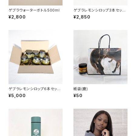
ゲブラウォーターボトル500ml
ゲブラレモンシロップ3本セット
【ご贈答用】
¥2,800
¥2,850
ゲブラレモンシロップ6本セット
紙袋(鹿)
【割安】
¥5,000
¥50