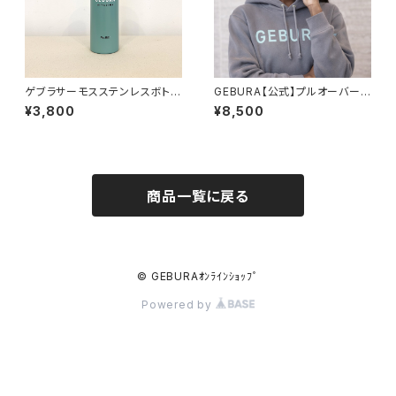
ゲブラサーモスステンレスボトル
GEBURA【公式】プルオーバーパ
370ml
ーカー
¥3,800
¥8,500
商品一覧に戻る
© GEBURAｵﾝﾗｲﾝｼｮｯﾌﾟ
Powered by