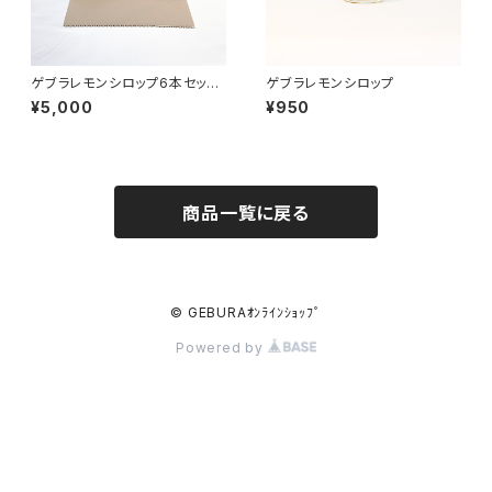
ゲブラレモンシロップ6本セット
ゲブラレモンシロップ
【割安】
¥5,000
¥950
商品一覧に戻る
© GEBURAｵﾝﾗｲﾝｼｮｯﾌﾟ
Powered by